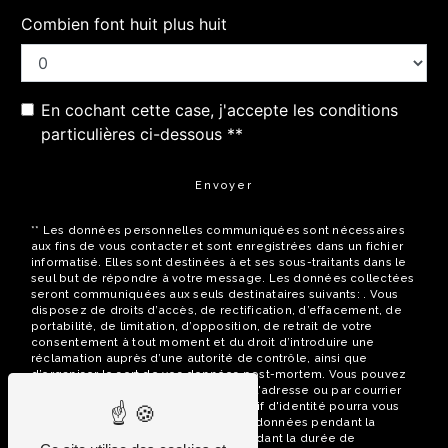
Combien font huit plus huit
En cochant cette case, j'accepte les conditions
particulières ci-dessous **
Envoyer
** Les données personnelles communiquées sont nécessaires
aux fins de vous contacter et sont enregistrées dans un fichier
informatisé. Elles sont destinées à et ses sous-traitants dans le
seul but de répondre à votre message. Les données collectées
seront communiquées aux seuls destinataires suivants: . Vous
disposez de droits d’accès, de rectification, d’effacement, de
portabilité, de limitation, d’opposition, de retrait de votre
consentement à tout moment et du droit d’introduire une
réclamation auprès d’une autorité de contrôle, ainsi que
d’organiser le sort de vos données post-mortem. Vous pouvez
exercer ces droits par voie postale à l'adresse ou par courrier
électronique à l'adresse . Un justificatif d'identité pourra vous
être demandé. Nous conservons vos données pendant la
période de prise de contact puis pendant la durée de