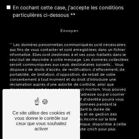
En cochant cette case, j'accepte les conditions
particulières ci-dessous **
Envoyer
** Les données personnelles communiquées sont nécessaires
aux fins de vous contacter et sont enregistrées dans un fichier
informatisé. Elles sont destinées à et ses sous-traitants dans le
seul but de répondre à votre message. Les données collectées
seront communiquées aux seuls destinataires suivants: . Vous
disposez de droits d’accès, de rectification, d’effacement, de
portabilité, de limitation, d’opposition, de retrait de votre
consentement à tout moment et du droit d’introduire une
réclamation auprès d’une autorité de contrôle, ainsi que
d’organiser le sort de vos données post-mortem. Vous pouvez
exercer ces droits par voie postale à l'adresse ou par courrier
électronique à l'adresse . Un justificatif d'identité pourra vous
être demandé. Nous conservons vos données pendant la
période de prise de contact puis pendant la durée de
Ce site utilise des cookies et
prescription légale aux fins probatoires et de gestion des
vous donne le contrôle sur
contentieux. Vous avez le droit de vous inscrire sur la liste
ceux que vous souhaitez
d'opposition au démarchage téléphonique, disponible à cette
activer
adresse:
Bloctel.gouv.fr
. Consultez le site cnil.fr pour plus
d’informations sur vos droits.