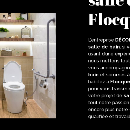
Flocq
L’entreprise
DÉCO
salle de bain
, si
usant d’une expérie
nous mettons tout
vous accompagnons
bain
et sommes à l
habitez à
Flocqu
pour vous transme
votre projet de
sa
tout notre passion
encore plus notre 
qualifiée et travai