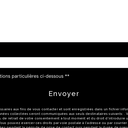
tions particulières ci-dessous **
Envoyer
res aux fins de vous contacter et sont enregistrées dans un fichier inform
ées collectées seront communiquées aux seuls destinataires suivants: . Vo
on, de retrait de votre consentement à tout moment et du droit d’introduire 
s pouvez exercer ces droits par voie postale à l'adresse ou par courrier éle
 pendant la période de prise de contact puis pendant la durée de prescri