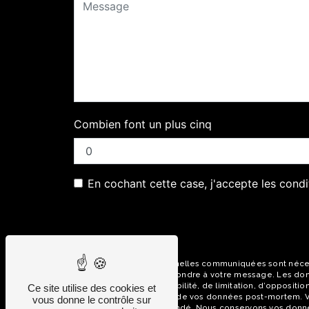
Combien font un plus cinq
En cochant cette case, j'accepte les condi
** Les données personnelles communiquées sont nécessai
dans le seul but de répondre à votre message. Les donn
d’effacement, de portabilité, de limitation, d’oppositi
Ce site utilise des cookies et
que d’organiser le sort de vos données post-mortem. Vou
vous donne le contrôle sur
pourra vous être demandé. Nous conservons vos données