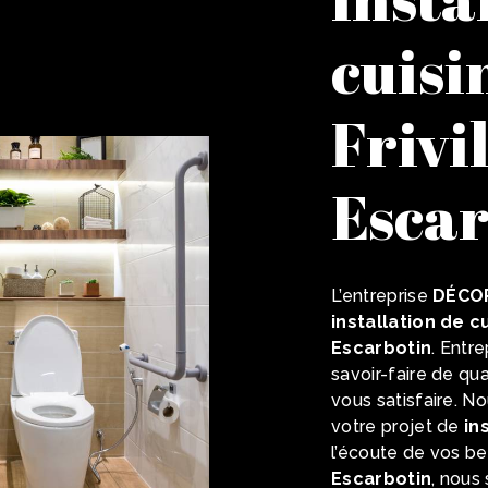
cuisi
Frivil
Escar
L’entreprise
DÉCO
installation de c
Escarbotin
. Entr
savoir-faire de qu
vous satisfaire. 
votre projet de
in
l’écoute de vos be
Escarbotin
, nous