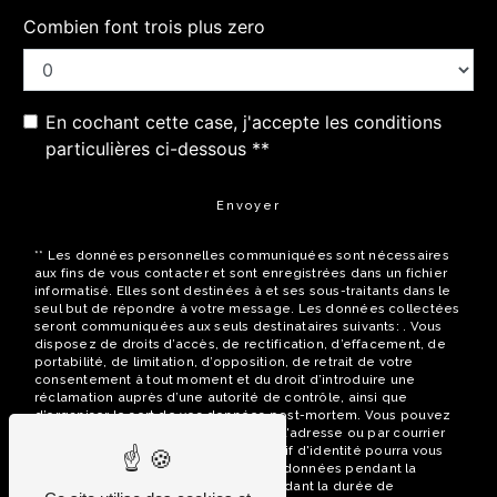
Combien font trois plus zero
En cochant cette case, j'accepte les conditions
particulières ci-dessous **
Envoyer
** Les données personnelles communiquées sont nécessaires
aux fins de vous contacter et sont enregistrées dans un fichier
informatisé. Elles sont destinées à et ses sous-traitants dans le
seul but de répondre à votre message. Les données collectées
seront communiquées aux seuls destinataires suivants: . Vous
disposez de droits d’accès, de rectification, d’effacement, de
portabilité, de limitation, d’opposition, de retrait de votre
consentement à tout moment et du droit d’introduire une
réclamation auprès d’une autorité de contrôle, ainsi que
d’organiser le sort de vos données post-mortem. Vous pouvez
exercer ces droits par voie postale à l'adresse ou par courrier
électronique à l'adresse . Un justificatif d'identité pourra vous
être demandé. Nous conservons vos données pendant la
période de prise de contact puis pendant la durée de